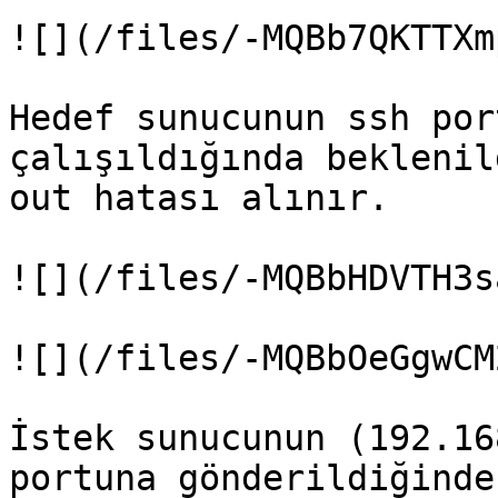
![](/files/-MQBb7QKTTXm
Hedef sunucunun ssh por
çalışıldığında beklenil
out hatası alınır.

![](/files/-MQBbHDVTH3s
![](/files/-MQBbOeGgwCM
İstek sunucunun (192.16
portuna gönderildiğinde