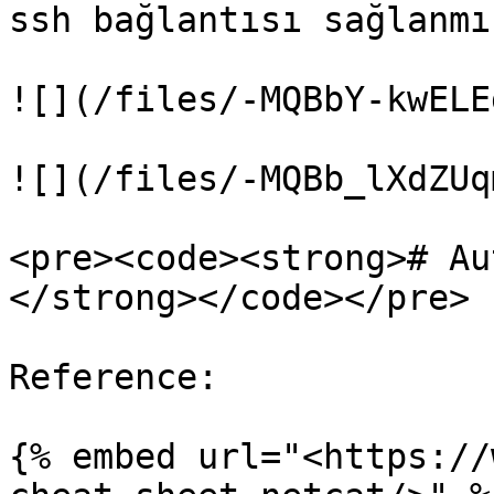
ssh bağlantısı sağlanmı
![](/files/-MQBbY-kwELE
![](/files/-MQBb_lXdZUq
<pre><code><strong># Au
</strong></code></pre>

Reference:

{% embed url="<https://