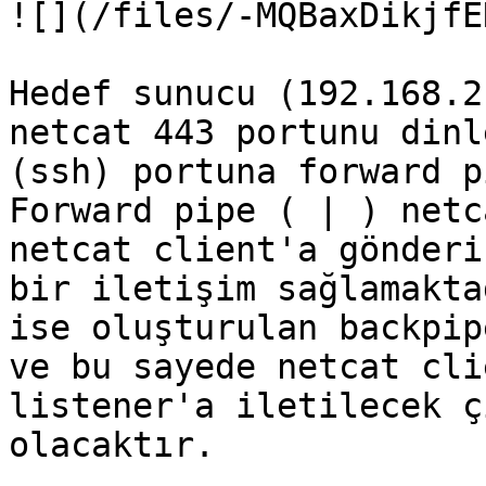
![](/files/-MQBaxDikjfE
Hedef sunucu (192.168.2
netcat 443 portunu dinl
(ssh) portuna forward p
Forward pipe ( | ) netc
netcat client'a gönderi
bir iletişim sağlamakta
ise oluşturulan backpip
ve bu sayede netcat cli
listener'a iletilecek ç
olacaktır.
